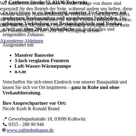
📍
Cottbuser Straße 32, 03130 Tschernitz
Wir nutzen Cookies auf unserer Website. Einige von ihnen sind
essenziell für den Betrieb der Seite, während andere uns helfen, diese
Zu besichtigen ist ein
hochwertig sanierter 1½-Geschosser mit
Website und die Nutzererfahrung zu verbessern (Tracking Cookies).
modernem Neubauanbau und ausgebautem Spitzboden
. Die
Sie können selbst entscheiden, ob Sie die Cookies zulassen möchten.
gelungene Verbindung von Bestandsgebäude und Neubau
Bitte beachten Sie, dass bei einer Ablehnung womöglich nicht mehr
schafft auf
über 200 m² Wohnfläche
ein großzügiges und
alle Funktionalitäten der Seite zur Verfügung stehen.
zeitgemäßes Zuhause.
Akzeptieren
Ablehnen
Ausgestattet mit:
Massiver Bauweise
3-fach verglasten Fenstern
Luft-Wasser-Wärmepumpe
u.v.m
Verschaffen Sie sich einen Eindruck von unserer Bauqualität und
lassen Sie sich vor Ort inspirieren –
ganz in Ruhe und ohne
Verkaufsberatung
.
Ihre Ansprechpartner vor Ort:
Nicole Kraft & Ronald Brand
📍 Gewerbeparkstraße 18, 03099 Kolkwitz
📞 0355 - 288 90 946
🌐
www.zufriedenbauen.de